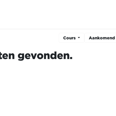
rsussen
Vacatures
Cours
Aankomen
en gevonden.