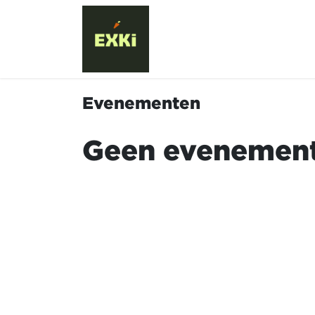
Overslaan naar inhoud
Evenementen
Cu
Evenementen
Geen evenement