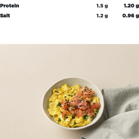
Protein
1.5 g
1.20 g
Salt
1.2 g
0.96 g