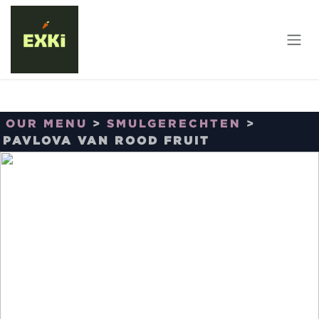
Overslaan naar inhoud
OUR MENU
>
SMULGERECHTEN
>
PAVLOVA VAN ROOD FRUIT